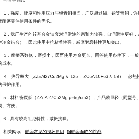
青铜相比
．强度、硬度和许用压力与铝青铜相当，广泛超过锡、铅等青铜，许
摩耐磨零件使用条件的需求。
．我厂生产的锌基合金轴套对润滑油的亲和力较强，自润滑性更好，
生冶金结合），因此使用中抗粘着性强，减摩耐磨特性更加突出。
．摩擦系数低，磨损小，因而使用寿命更长。同等使用条件下，一般
购成本。
．热导率大（ZZnAl27Cu2Mg λ=125； ZCuAl10Fe3 λ=5
的保护作用。
．材料密度低（ZZnAl27Cu2Mg ρ=5g/cm3），产品质量轻（同型
易、方便。
．具有较高阻尼特性，减振抗噪。
关阅读：
轴套常见的损坏原因
铜轴套面临的挑战