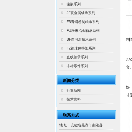
镶嵌系列
JF双金属轴承系列
FB青铜卷制轴承系列
FU粉末冶金轴承系列
锌
制
SF自润滑轴承系列
FZ钢球保持架系列
其
直线轴承系列
Z
非标零件系列
套
以
新闻分类
好
行业新闻
寸
技术资料
区
联系方式
除
地 址：安徽省芜湖市南陵县