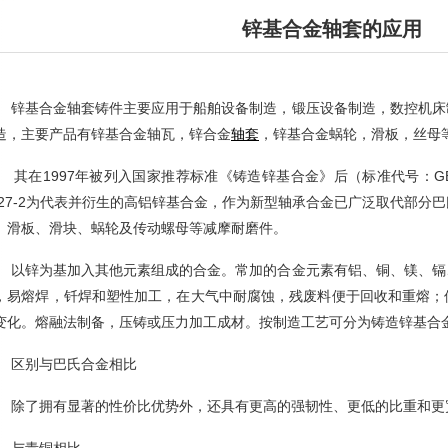
锌基合金轴套的应用
基合金轴套铸件主要应用于船舶设备制造，锻压设备制造，数控机床
造，主要产品有锌基合金轴瓦，锌合金
轴套
，锌基合金蜗轮，滑板，丝母
在1997年被列入国家推荐标准《铸造锌基合金》后（标准代号：GB/T1175
A27-2为代表并衍生的高铝锌基合金，作为新型轴承合金已广泛取代部分
、滑板、滑块、蜗轮及传动螺母等减摩耐磨件。
锌为基加入其他元素组成的合金。常加的合金元素有铝、铜、镁、镉
，易熔焊，钎焊和塑性加工，在大气中耐腐蚀，残废料便于回收和重熔；
变化。熔融法制备，压铸或压力加工成材。按制造工艺可分为铸造锌基合
别与巴氏合金相比
了拥有显著的性价比优势外，还具有更高的强韧性、更低的比重和更