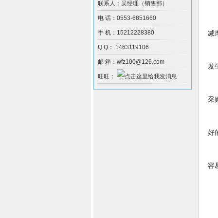
与
联系人：吴经理（销售部）
电 话：0553-6851660
1
手 机：15212228380
减
Q Q： 1463119106
2
邮 箱：wfz100@126.com
发
旺旺：
3
采
4
好
5
容
6
相