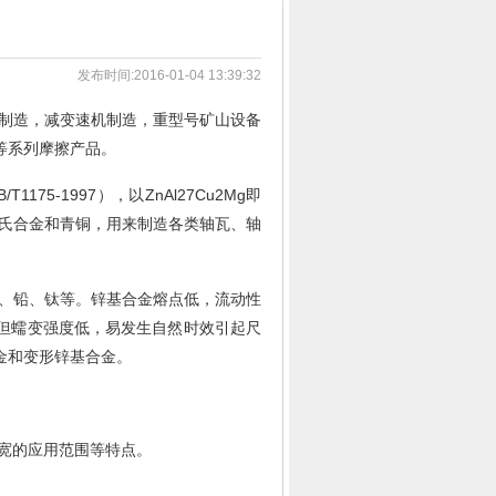
发布时间:2016-01-04 13:39:32
制造，减变速机制造，重型号矿山设备
等系列摩擦产品。
-1997），以ZnAl27Cu2Mg即
3
1
2
4
巴氏合金和青铜，用来制造各类轴瓦、轴
、铅、钛等。锌基合金熔点低，流动性
但蠕变强度低，易发生自然时效引起尺
金和变形锌基合金。
宽的应用范围等特点。