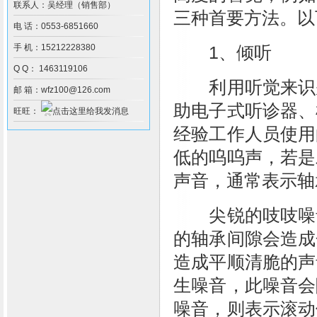
联系人：吴经理（销售部）
三种首要方法。以
电 话：0553-6851660
手 机：15212228380
1、倾听
Q Q： 1463119106
利用听觉来识别
邮 箱：wfz100@126.com
助电子式听诊器、
旺旺：
经验工作人员使用
低的呜呜声，若是
声音，通常表示轴
尖锐的吱吱噪音
的轴承间隙会造成
造成平顺清脆的声
生噪音，此噪音会
噪音，则表示滚动