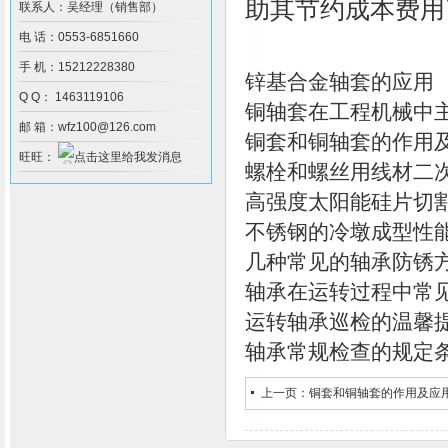
助其节约成本费用
联系人：吴经理（销售部）
电 话：0553-6851660
手 机：15212228380
锌基合金轴套的应用
Q Q： 1463119106
铜轴套在工程机械中
邮 箱：wfz100@126.com
铜套和铜轴套的作用
旺旺：
螺栓和螺丝用线材二
高强度太阳能硅片切
不锈钢的冷墩成型性
几种常见的轴承防锈
轴承在运转过程中常
运转轴承巡检的温馨
轴承常规检查的规定
上一页：
铜套和铜轴套的作用及应