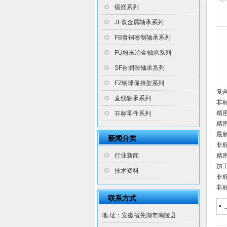
镶嵌系列
JF双金属轴承系列
FB青铜卷制轴承系列
FU粉末冶金轴承系列
SF自润滑轴承系列
FZ钢球保持架系列
复
直线轴承系列
非
精
非标零件系列
精
最
新闻分类
非
行业新闻
精
加
技术资料
非
非
联系方式
地 址：安徽省芜湖市南陵县