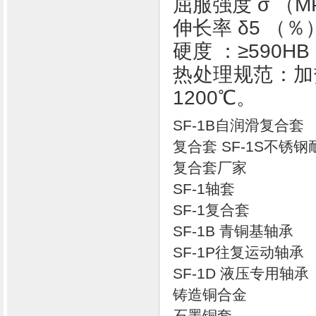
屈服强度 σ （M
伸长率 δ5 （％
硬度 ：≥590H
热处理规范：加热
1200℃。
SF-1B自润滑复合套
复合套 SF-1S不锈
复合套厂家
SF-1轴套
SF-1复合套
SF-1B 青铜基轴承
SF-1P往复运动轴承
SF-1D 液压专用轴承
铸造铜合金
石墨铜套