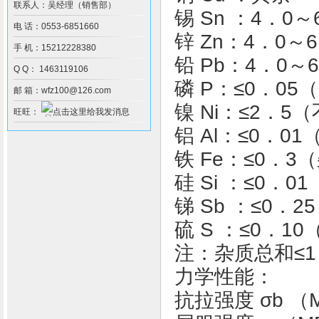
联系人：吴经理（销售部）
锡 Sn ：4．0～
电 话：0553-6851660
锌 Zn：4．0～
手 机：15212228380
铅 Pb：4．0～
Q Q： 1463119106
磷 P：≤0．05
邮 箱：wfz100@126.com
镍 Ni：≤2．
旺旺：
铝 Al：≤0．0
铁 Fe：≤0．3
硅 Si ：≤0．0
锑 Sb ：≤0．
硫 S ：≤0．1
注：杂质总和≤1
力学性能：
抗拉强度 σb （