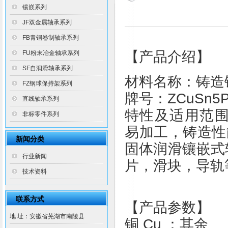
镶嵌系列
JF双金属轴承系列
FB青铜卷制轴承系列
【产品介绍】
FU粉末冶金轴承系列
SF自润滑轴承系列
材料名称：铸造
FZ钢球保持架系列
牌号：ZCuSn5P
直线轴承系列
特性及适用范围：
非标零件系列
易加工，铸造性
新闻分类
固体润滑镶嵌式
行业新闻
片，滑块，导轨
技术资料
联系方式
【产品参数】
地 址：安徽省芜湖市南陵县
铜 Cu ：其余