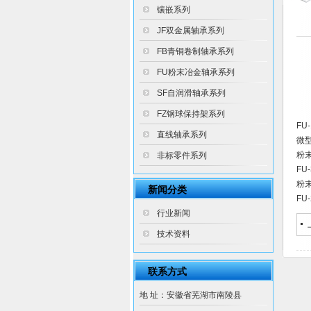
镶嵌系列
JF双金属轴承系列
FB青铜卷制轴承系列
FU粉末冶金轴承系列
SF自润滑轴承系列
FZ钢球保持架系列
FU
直线轴承系列
微型
粉
非标零件系列
F
粉
新闻分类
FU
行业新闻
技术资料
联系方式
地 址：安徽省芜湖市南陵县