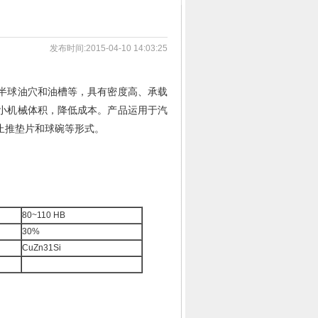
发布时间:2015-04-10 14:03:25
半球油穴和油槽等，具有密度高、承载
小机械体积，降低成本。产品运用于汽
止推垫片和球碗等形式。
3
1
2
4
80~110 HB
30%
CuZn31Si