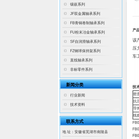
镶嵌系列
JF双金属轴承系列
FB青铜卷制轴承系列
产
FU粉末冶金轴承系列
该
SF自润滑轴承系列
压
FZ钢球保持架系列
车
直线轴承系列
非标零件系列
新闻分类
技
密
行业新闻
抗
技术资料
导
线
联系方式
F
FB
地 址：安徽省芜湖市南陵县
FB