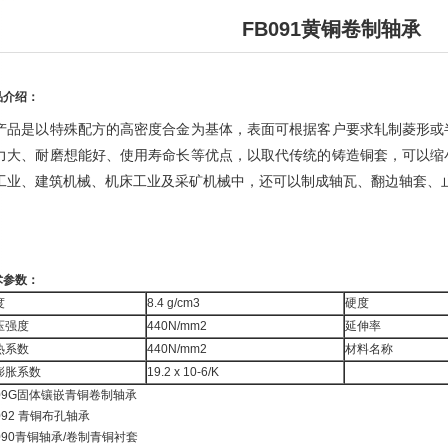
FB091黄铜卷制轴承
品介绍：
产品是以特殊配方的高密度合金为基体，表面可根据客户要求轧制菱形或
力大、耐磨想能好、使用寿命长等优点，以取代传统的铸造铜套，可以缩
工业、建筑机械、机床工业及采矿机械中，还可以制成轴瓦、翻边轴套、
术参数：
度
8.4 g/cm3
硬度
压强度
440N/mm2
延伸率
热系数
440N/mm2
材料名称
膨胀系数
19.2 x 10-6/K
B09G固体镶嵌青铜卷制轴承
092 青铜布孔轴承
090青铜轴承/卷制青铜衬套