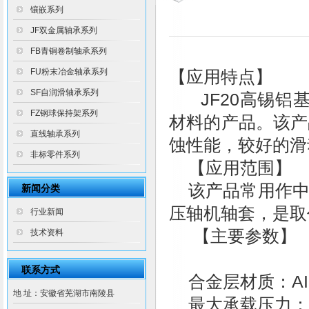
镶嵌系列
JF双金属轴承系列
FB青铜卷制轴承系列
FU粉末冶金轴承系列
【应用特点】
SF自润滑轴承系列
JF20高锡铝基
FZ钢球保持架系列
材料的产品。该产
直线轴承系列
蚀性能，较好的滑
非标零件系列
【应用范围】
该产品常用作中
新闻分类
压轴机轴套，是取
行业新闻
【主要参数】
技术资料
联系方式
合金层材质：AIS
地 址：安徽省芜湖市南陵县
最大承载压力：3