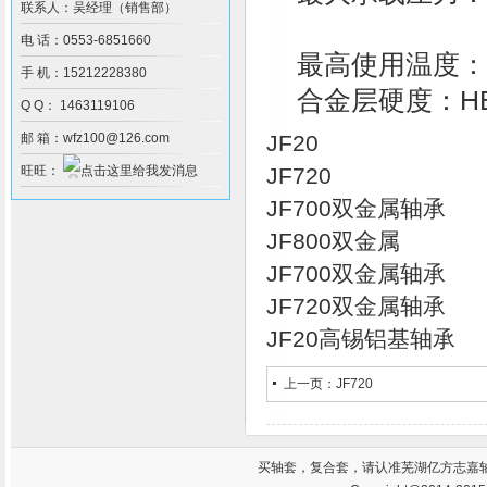
联系人：吴经理（销售部）
电 话：0553-6851660
最高使用温度：1
手 机：15212228380
合金层硬度：HB3
Q Q： 1463119106
邮 箱：wfz100@126.com
JF20
旺旺：
JF720
JF700双金属轴承
JF800双金属
JF700双金属轴承
JF720双金属轴承
JF20高锡铝基轴承
上一页：
JF720
买
轴套
，
复合套
，请认准芜湖亿方志嘉